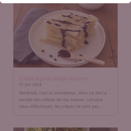
Crêpes légères weight watchers
31 Jan 2024
Vendredi, c’est la chandeleur, donc j’ai fait la
recette des crêpes de ma maman. Lorsque
vous réflechissez, les crêpes ne sont pas...