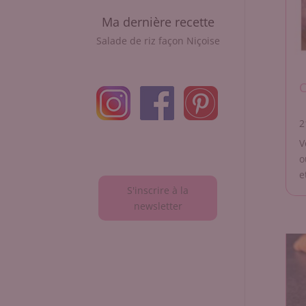
Ma dernière recette
Salade de riz façon Niçoise
C
2
V
o
e
S'inscrire à la
newsletter