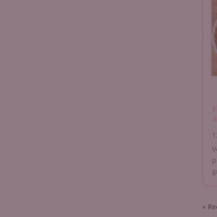
F
a
1
V
p
g
« En