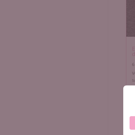
E
d
6
V
s
d