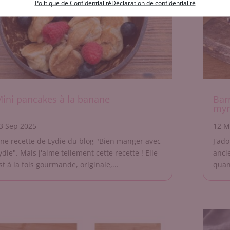
Politique de Confidentialité
Déclaration de confidentialité
ini pancakes à la banane
Bar
myrt
3 Sep 2025
12 M
ne recette de Lydie du blog "Bien manger avec
J'ado
ydie". Mais j'aime tellement cette recette ! Elle
anci
st à la fois gourmande, originale,...
quant