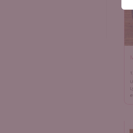
M
1
U
L
e