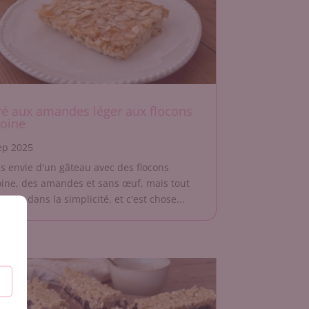
ré aux amandes léger aux flocons
voine
ep 2025
ais envie d'un gâteau avec des flocons
oine, des amandes et sans œuf, mais tout
stant dans la simplicité, et c'est chose...