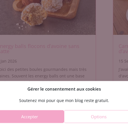
nergy balls flocons d’avoine sans
Car
atte
d’a
 Jan 2026
15 S
oici des petites boules gourmandes mais très
J'av
aines. Souvent les energy balls ont une base
d'av
e dattes ou de fruits séchés, ici moins...
en re
Gérer le consentement aux cookies
Soutenez moi pour que mon blog reste gratuit.
Accepter
Options