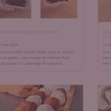
heesecake léger et protéiné
Bis
et 
1 Mai 2026
11 M
oici une petite recette idéale pour un dessert
Une 
u un goûter, cela change de l'éternel fruit
sains
t/ou yaourt 😉 L'avantage de proposer...
bon !