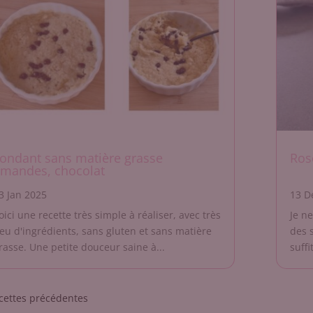
ondant sans matière grasse
Ros
mandes, chocolat
3 Jan 2025
13 D
oici une recette très simple à réaliser, avec très
Je n
eu d'ingrédients, sans gluten et sans matière
des s
rasse. Une petite douceur saine à...
suffi
trées précédentes