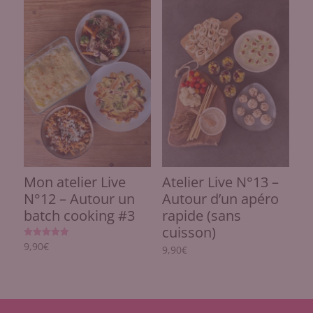
Mon atelier Live
Atelier Live N°13 –
N°12 – Autour un
Autour d’un apéro
batch cooking #3
rapide (sans
cuisson)
Note
9,90
€
9,90
€
5.00
sur 5