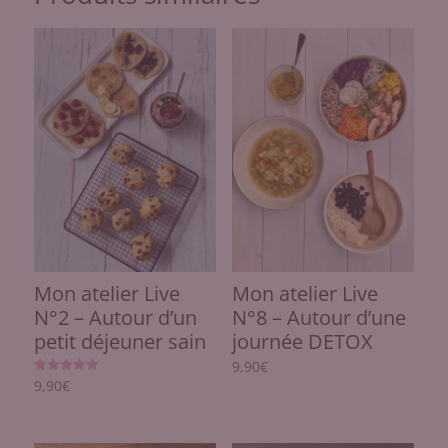
Mon atelier Live
Mon atelier Live
N°2 – Autour d’un
N°8 – Autour d’une
petit déjeuner sain
journée DETOX
9,90
€
Note
9,90
€
5.00
sur 5