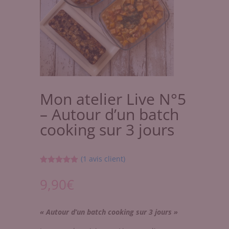
Mon atelier Live N°5
– Autour d’un batch
cooking sur 3 jours
(
1
avis client)
Noté
5.00
sur 5
9,90
€
basé sur
notation
client
« Autour d’un batch cooking sur 3 jours »