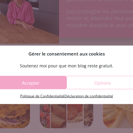
J’accompagne les personne
mincir et atteindre leur p
manière durable et avec pl
Gérer le consentement aux cookies
Mes recettes de cuisine légère
Soutenez moi pour que mon blog reste gratuit.
Accepter
Options
Politique de Confidentialité
Déclaration de confidentialité