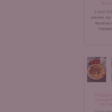
Niço
3 Août 20
entrées
,
les
Recettes 
THERM
Frittata 
courget
toma
27 Juil 20