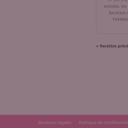
entrées
,
les
Recettes 
THERM
« Entrées précé
Mentions légales
Politique de Confidential