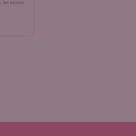
s
,
les sauces