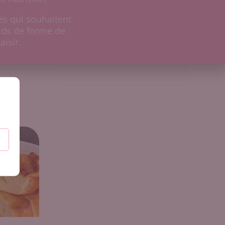
s qui souhaitent
oids de forme de
aisir.