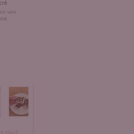
cré
isir sans
lité
k glacé