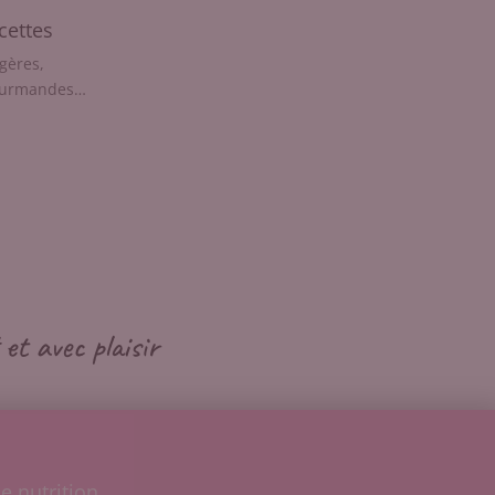
cettes
gères,
ourmandes…
et avec plaisir
e nutrition.