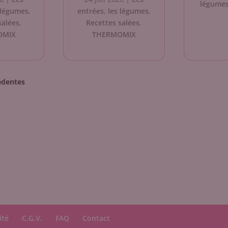
légume
 légumes
,
entrées
,
les légumes
,
salées
,
Recettes salées
,
OMIX
THERMOMIX
dentes
ité
C.G.V.
FAQ
Contact