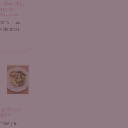
 chocolat,
rre de
houètes
 2026
|
Les
 déjeuners
 gribiche
égère
l 2026
|
les