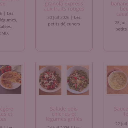
ise
granola express
banane
aux fruits rouges
beu
caca
26
|
Les
30 Juil 2026
|
Les
 légumes
,
28 Juil
petits déjeuners
salées
,
petits
OMIX
légère
Salade pois
Sauce
tes et
chiches et
l
tes
légumes grillés
22 Jui
26
|
Les
24 Juil 2026
|
Les