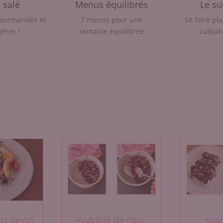
 salé
Menus équilibrés
Le su
gourmandes et
7 menus pour une
Se faire pla
gères !
semaine équilibrée
culpabi
riz façon
Pudding de chia,
Snac