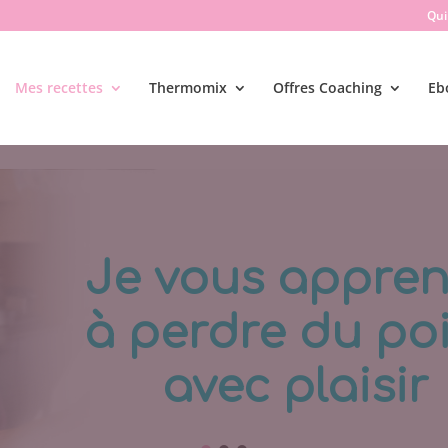
Qui 
Mes recettes
Thermomix
Offres Coaching
Eb
Je vous appre
à perdre du po
avec plaisir