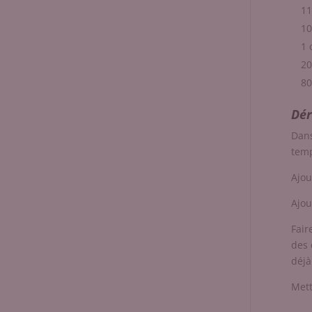
11
10
1 
20
80
Dér
Dans
temp
Ajou
Ajou
Fair
des 
déjà
Mett