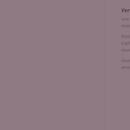
Ver
Une 
mais
Peti
s’ap
vous
Vous
aman