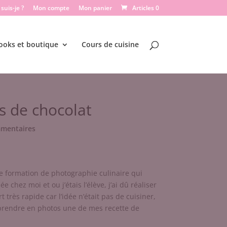
suis-je ?
Mon compte
Mon panier
Articles 0
ooks et boutique
Cours de cuisine
s de chocolat
mentaires
e formation de photographie culinaire qui
ée chez moi et ou j’étais l’élève, j’ai dû réaliser
t très rapide car l’idée n’était pas de cuisiner,
prendre en photos une de mes recette de