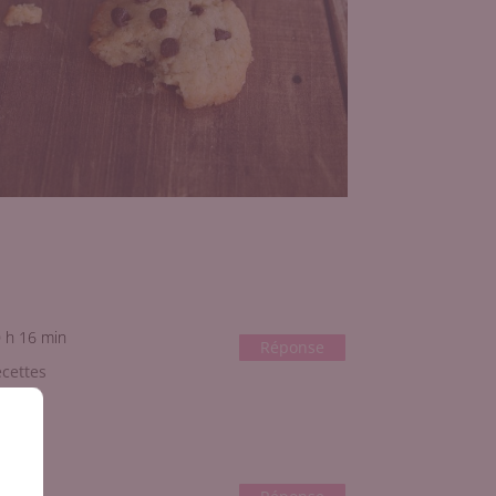
0 h 16 min
Réponse
ecettes