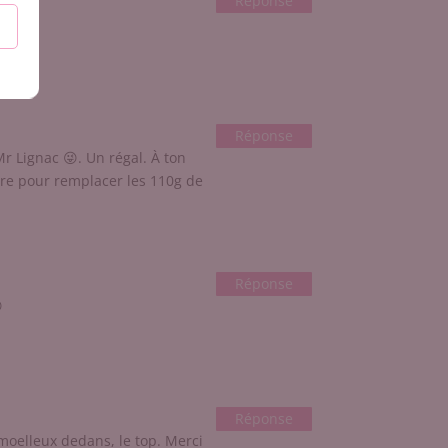
Réponse
Réponse
r Lignac 😜. Un régal. À ton
cre pour remplacer les 110g de
Réponse

Réponse
t moelleux dedans, le top. Merci