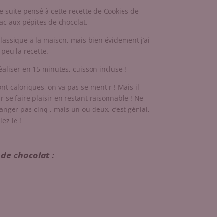
 de suite pensé à cette recette de Cookies de
nac aux pépites de chocolat.
classique à la maison, mais bien évidement j’ai
 peu la recette.
éaliser en 15 minutes, cuisson incluse !
sont caloriques, on va pas se mentir ! Mais il
ir se faire plaisir en restant raisonnable ! Ne
nger pas cinq , mais un ou deux, c’est génial,
ez le !
 de chocolat :