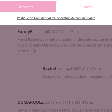
Merci 😉
Accepter
Options
Politique de Confidentialité
Déclaration de confidentialité
FannyR
sur 1 avril 2022 à 14 h 56 min
Merci Rachel pour cette adaptation de cette recette de M
avis si je mets 60g de beurre + 50g de compote sans su
beurre ? 🥰
Rachel
sur 1 avril 2022 à 17 h 34 min
Bonsoir, oui cela peut bien fonctionner 
DUMARQUEZ
sur 25 avril 2021 à 18 h 54 min
Divins !! Rapides, faciles à faire. Croustillants dehors e