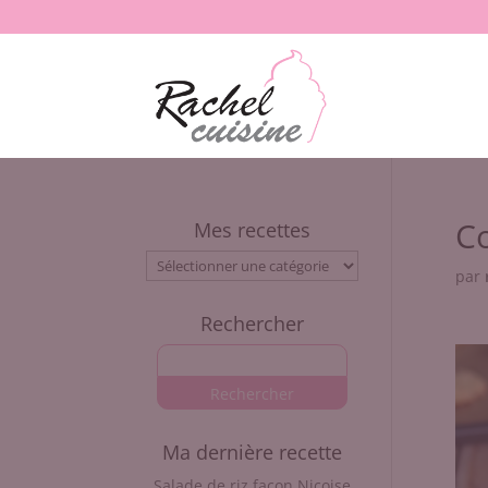
Co
Mes recettes
Mes
par
recettes
Rechercher
Ma dernière recette
Salade de riz façon Niçoise