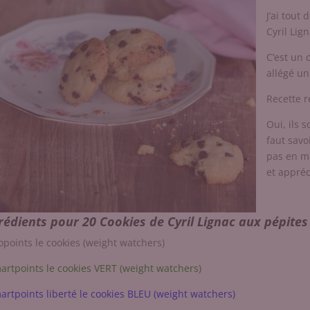
J’ai tout
Cyril Lig
C’est un 
allégé un
Recette r
Oui, ils 
faut savo
pas en ma
et appréci
rédients pour 20 Cookies de Cyril Lignac aux pépites
opoints le cookies (weight watchers)
artpoints le cookies VERT (weight watchers)
artpoints liberté le cookies BLEU (weight watchers)