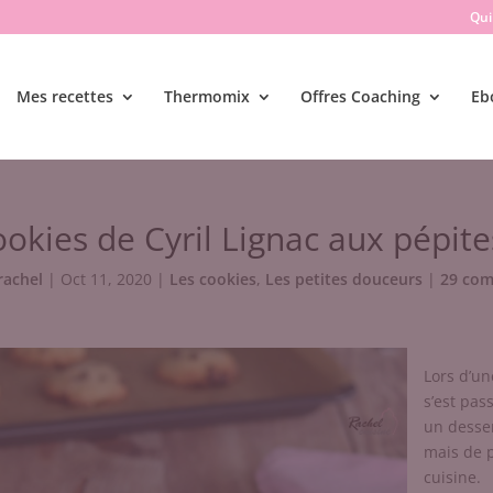
Qui 
Mes recettes
Thermomix
Offres Coaching
Eb
okies de Cyril Lignac aux pépite
rachel
|
Oct 11, 2020
|
Les cookies
,
Les petites douceurs
|
29 com
Lors d’un
s’est pass
un desser
mais de 
cuisine.