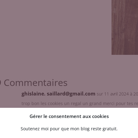
9 Commentaires
ghislaine. saillard@gmail.com
sur 11 avril 2024 à 2
trop bon les cookies un regal un grand merci pour tes r
Gérer le consentement aux cookies
Soutenez moi pour que mon blog reste gratuit.
Rachel
sur 12 avril 2024 à 11 h 48 min