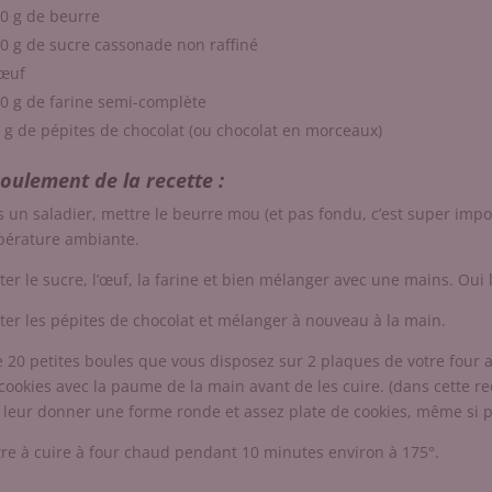
0 g de beurre
0 g de sucre cassonade non raffiné
œuf
0 g de farine semi-complète
 g de pépites de chocolat (ou chocolat en morceaux)
oulement de la recette :
 un saladier, mettre le beurre mou (et pas fondu, c’est super import
érature ambiante.
ter le sucre, l’œuf, la farine et bien mélanger avec une mains. Oui 
ter les pépites de chocolat et mélanger à nouveau à la main.
e 20 petites boules que vous disposez sur 2 plaques de votre four a
cookies avec la paume de la main avant de les cuire. (dans cette rece
 leur donner une forme ronde et assez plate de cookies, même si pe
re à cuire à four chaud pendant 10 minutes environ à 175°.