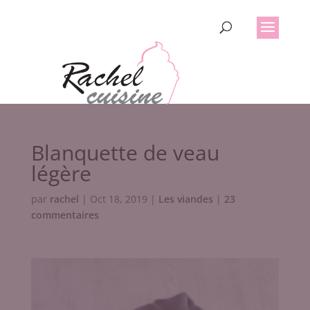
Blanquette de veau
légère
par
rachel
|
Oct 18, 2019
|
Les viandes
|
23
commentaires