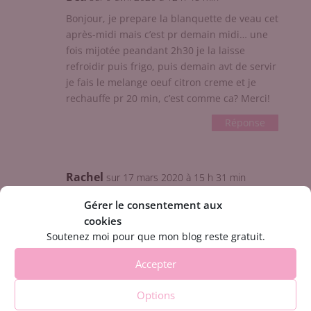
Bonjour, je prepare la blanquette de veau cet
après-midi mais c’est pr demain midi… une
fois mijotée peandant 2h30 je la laisse
refroidir puis frigo, puis demain avt de servir
je fais le melange oeuf citron creme et je
rechauffe pr 20 min, c’est comme ca? Merci!
Réponse
Rachel
sur 17 mars 2020 à 15 h 31 min
Merci beaucoup Solène 😉
Gérer le consentement aux
cookies
Réponse
Soutenez moi pour que mon blog reste gratuit.
Accepter
Bertin
sur 13 mars 2020 à 12 h 21 min
Options
Bonjour Rachel,