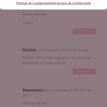
Politique de Confidentialité
Déclaration de confidentialité
Recette faite ce jour ! Délicieux ! Merci ☺️😉
Bonne journée
Solène
Réponse
Rachel
sur 6 novembre 2019 à 7 h 34 min
Parfait, merci beaucoup pour ton message
Alexandra et à très bientôt
Réponse
Beaumont
sur 4 novembre 2019 à 20 h 24
min
Bonjour Rachel