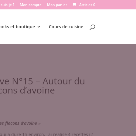
suis-je ?
Mon compte
Mon panier
Articles 0
ooks et boutique
Cours de cuisine
ive N°15 – Autour du
ocons d’avoine
es flocons d’avoine »
ui a duré 1h environ, j’ai réalisé 4 recettes (2