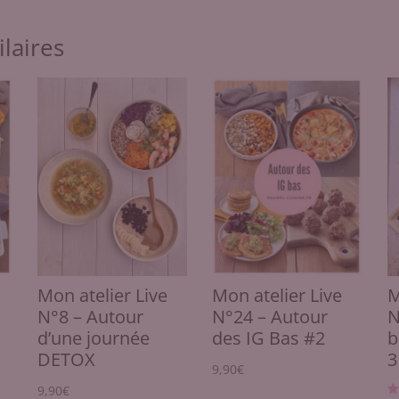
ilaires
Mon atelier Live
Mon atelier Live
M
N°8 – Autour
N°24 – Autour
N
d’une journée
des IG Bas #2
b
DETOX
3
9,90
€
9,90
€