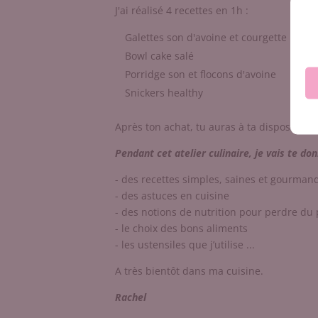
J'ai réalisé 4 recettes en 1h :
Galettes son d'avoine et courgette
Bowl cake salé
Porridge son et flocons d'avoine
Snickers healthy
Après ton achat, tu auras à ta dispositio
Pendant cet atelier culinaire, je vais te don
- des recettes simples, saines et gourman
- des astuces en cuisine
- des notions de nutrition pour perdre du
- le choix des bons aliments
- les ustensiles que j’utilise ...
A très bientôt dans ma cuisine.
Rachel