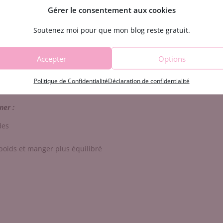
Gérer le consentement aux cookies
Soutenez moi pour que mon blog reste gratuit.
Accepter
Options
Politique de Confidentialité
Déclaration de confidentialité
n dans ton compte
les fiches
recettes
avec
les ingrédients
nécessaires
ner :
des
 poids et manger plus équilibré