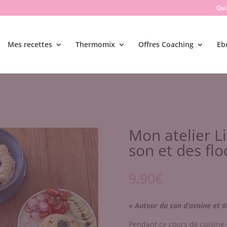
Qui 
Mes recettes
Thermomix
Offres Coaching
Eb
Mon atelier L
son et des fl
9,90
€
« Autour du son d’avoine et d
Pendant ce cours de cuisine q