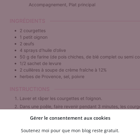
Accompagnement, Plat principal
INGRÉDIENTS
2
courgettes
1
petit oignon
2
œufs
4
sprays d’huile d’olive
50
g
de farine (de pois chiches, de blé complet ou semi c
1/2
sachet de levure
2
cuillères à soupe
de crème fraîche à 12%
herbes de Provence, sel, poivre
INSTRUCTIONS
Laver et râper les courgettes et l’oignon.
Dans une poêle, faire revenir pendant 3 minutes, les courget
d’olive. Réserver.
Gérer le consentement aux cookies
Dans un saladier, battre les œufs avec la crème fraîche, le s
Provence. Ajouter la farine et la levure. Bien mélanger.
Soutenez moi pour que mon blog reste gratuit.
Ajouter les courgettes. Mélanger.