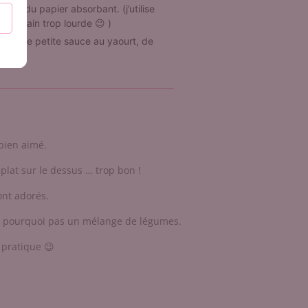
avec du papier absorbant. (j’utilise
r la main trop lourde 😉 )
 et une petite sauce au yaourt, de
 bien aimé.
 plat sur le dessus … trop bon !
ont adorés.
ou pourquoi pas un mélange de légumes.
 pratique 😉