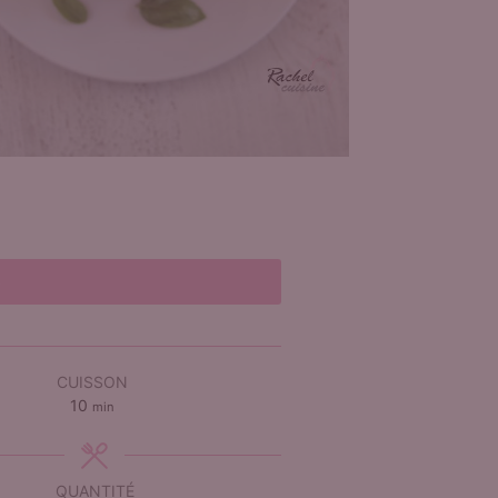
e
CUISSON
minutes
10
min
QUANTITÉ