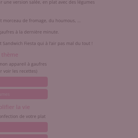
r une version salée, en plat avec des légumes
tit morceau de fromage, du houmous, …
 gaufres à la dernière minute.
et Sandwich Fiesta qui à l’air pas mal du tout !
e thème
 mon appareil à gaufres
r voir les recettes)
gumes
ifier la vie
onfection de votre plat