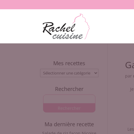
Ga
Mes recettes
Mes
par
recettes
Rechercher
Je
Ma dernière recette
Les
Salade de riz façon Niçoise