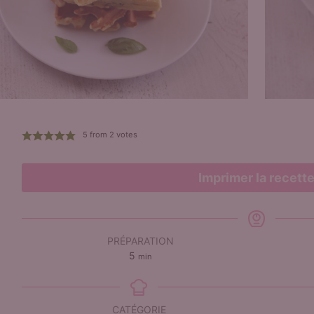
5
from
2
votes
Imprimer la recett
PRÉPARATION
minutes
5
min
CATÉGORIE