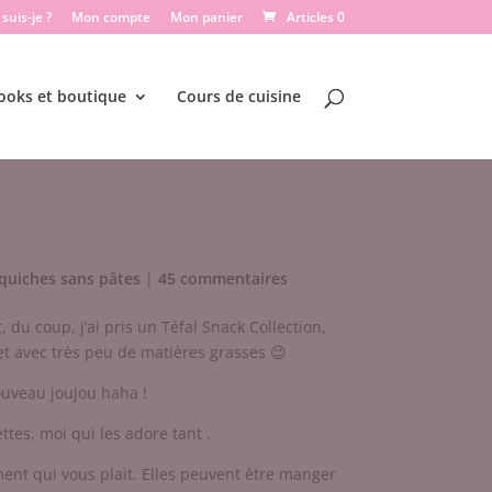
suis-je ?
Mon compte
Mon panier
Articles 0
ooks et boutique
Cours de cuisine
 quiches sans pâtes
|
45 commentaires
 du coup, j’ai pris un Téfal Snack Collection,
et avec très peu de matières grasses 😉
uveau joujou haha !
ttes, moi qui les adore tant .
ent qui vous plait. Elles peuvent être manger