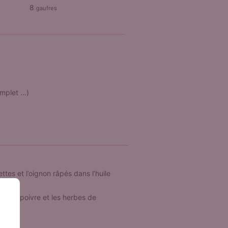
8
gaufres
omplet …)
tes et l’oignon râpés dans l’huile
el, le poivre et les herbes de