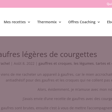
Qui 
Mes recettes
Thermomix
Offres Coaching
Eb
ufres légères de courgettes
rachel
|
Août 8, 2022
|
gauffres et croques
,
les légumes
,
tartes et
 viens de me racheter un appareil à gaufres, car le mien accrochait,
antiadhésif pour des gaufres et les croques qui ne collent pas 
Alors, évidemment, je m’amuse avec mon no
J’avais envie d’une recette de gaufres avec des courge
 gaufres sont brutes, ensuite c’est à vous de mettre l’accompagnem