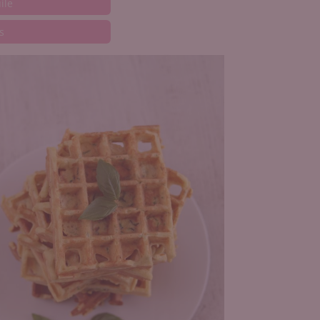
ile
s