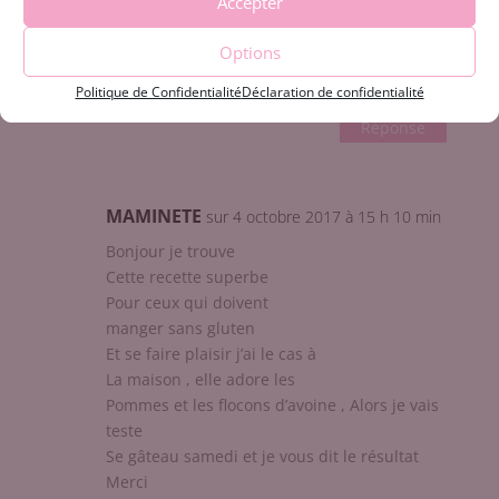
Accepter
Rachel
sur 5 octobre 2017 à 4 h 46 min
Options
Super, merci beaucoup Charlotte et bonne
journée
Politique de Confidentialité
Déclaration de confidentialité
Réponse
MAMINETE
sur 4 octobre 2017 à 15 h 10 min
Bonjour je trouve
Cette recette superbe
Pour ceux qui doivent
manger sans gluten
Et se faire plaisir j’ai le cas à
La maison , elle adore les
Pommes et les flocons d’avoine , Alors je vais
teste
Se gâteau samedi et je vous dit le résultat
Merci