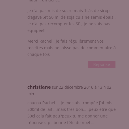
Je n’ai pas mis de sucre mais 1càs de sirop
d’agave ,et 50 ml de soja cuisine semis épais ,
je n’ai pas recompter les SP , je ne suis pas
équipée!!
Merci Rachel , je fais régulièrement vos
recettes mais ne laisse pas de commentaire à
chaque fois
Réponse
christiane
sur 22 décembre 2016 à 13 h 02
min
coucou Rachel…..je me suis trompée j’ai mis
500ml de lait….mais très bon…..peux etre que
50cl cela fait peu?peux tu me donner une
réponse stp…bonne féte de noel …