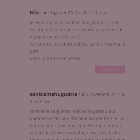
Béa
sur 18 janvier 2016 à 20 h 11 min
Je viens de faire ce délicieux gâteau , il est
très bon! Ça change et surtout, ça permet de
manger un vrai dessert!
Par contre, en smart points, ça fait 4 points la
part .
Merci pour ces recettes!
Réponse
santrainehuguette
sur 2 novembre 2015 à
9 h 08 min
santraine Huguette, Rachel le gateau aux
pommes et flocons d’avoine surper bon je l’ai
fait plusieurs fois pour le petit dej je double
la part ,je rajoute un laitage avec des fruits
rouge congeles pour faire plus de points mon