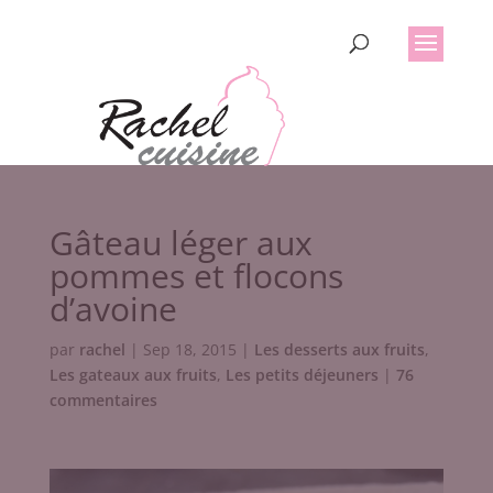
Gâteau léger aux
pommes et flocons
d’avoine
par
rachel
|
Sep 18, 2015
|
Les desserts aux fruits
,
Les gateaux aux fruits
,
Les petits déjeuners
|
76
commentaires