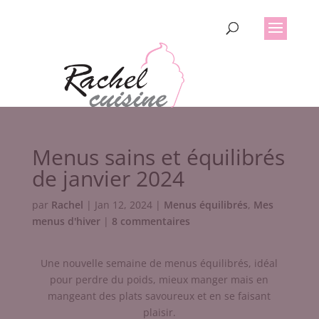
Menus sains et équilibrés
de janvier 2024
par
Rachel
|
Jan 12, 2024
|
Menus équilibrés
,
Mes
menus d'hiver
|
8 commentaires
Une nouvelle semaine de menus équilibrés, idéal
pour perdre du poids, mieux manger mais en
mangeant des plats savoureux et en se faisant
plaisir.