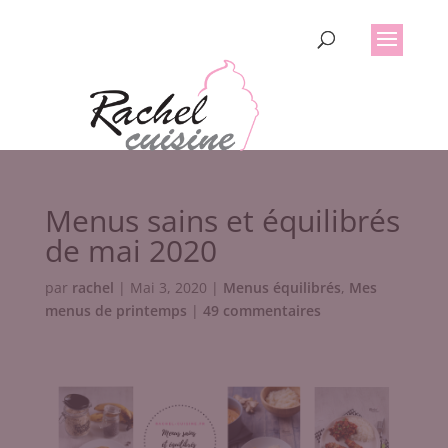
Menus sains et équilibrés
de mai 2020
par
rachel
|
Mai 3, 2020
|
Menus équilibrés
,
Mes
menus de printemps
|
49 commentaires