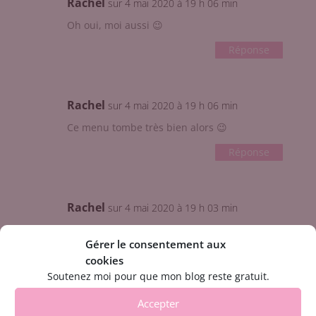
Rachel
sur 4 mai 2020 à 19 h 06 min
Oh oui, moi aussi 😉
Réponse
Rachel
sur 4 mai 2020 à 19 h 06 min
Ce menu tombe très bien alors 😉
Réponse
Rachel
sur 4 mai 2020 à 19 h 03 min
Bonsoir, ici
https://rachel-
Gérer le consentement aux
cuisine.fr/2020/05/menus-sains-et-
cookies
equilibres-de-mai.html
, tu cliques sur
Soutenez moi pour que mon blog reste gratuit.
« menus mai », bonne soirée
Accepter
Réponse