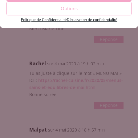
Options
Rachel
sur 4 mai 2020 à 19 h 02 min
Politique de Confidentialité
Déclaration de confidentialité
Merci Marie-Line
Réponse
Rachel
sur 4 mai 2020 à 19 h 02 min
Tu as juste à clique sur le mot « MENU MAI »
ICI :
https://rachel-cuisine.fr/2020/05/menus-
sains-et-equilibres-de-mai.html
Bonne soirée
Réponse
Malpat
sur 4 mai 2020 à 18 h 57 min