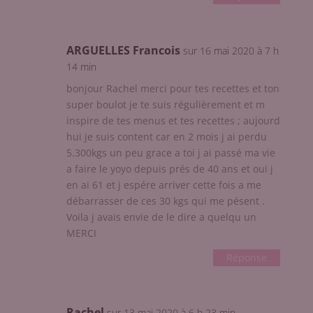
ARGUELLES Francois
sur 16 mai 2020 à 7 h
14 min
bonjour Rachel merci pour tes recettes et ton
super boulot je te suis régulièrement et m
inspire de tes menus et tes recettes ; aujourd
hui je suis content car en 2 mois j ai perdu
5.300kgs un peu grace a toi j ai passé ma vie
a faire le yoyo depuis prés de 40 ans et oui j
en ai 61 et j espére arriver cette fois a me
débarrasser de ces 30 kgs qui me pésent .
Voila j avais envie de le dire a quelqu un
MERCI
Réponse
Rachel
sur 13 mai 2020 à 6 h 23 min