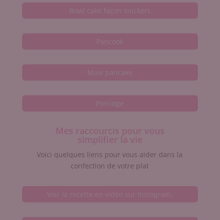
Bowl cake façon snickers
Pancook
Maxi pancake
Porridge
Mes raccourcis pour vous
simplifier la vie
Voici quelques liens pour vous aider dans la
confection de votre plat
Voir la recette en vidéo sur Instagram.