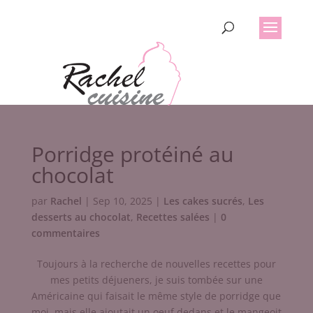
Porridge protéiné au
chocolat
par
Rachel
|
Sep 10, 2025
|
Les cakes sucrés
,
Les
desserts au chocolat
,
Recettes salées
|
0
commentaires
Toujours à la recherche de nouvelles recettes pour
mes petits déjueners, je suis tombée sur une
Américaine qui faisait le même style de porridge que
moi, mais elle ajoutait un oeuf dedans et le mangeoit