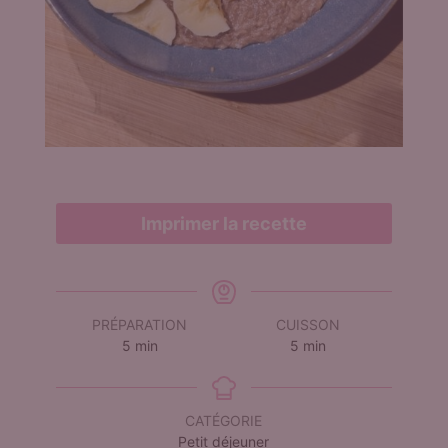
Imprimer la recette
PRÉPARATION
CUISSON
minutes
minutes
5
min
5
min
CATÉGORIE
Petit déjeuner