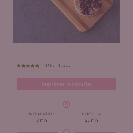
4.67
from
6
votes
Imprimer la recette
PRÉPARATION
CUISSON
minutes
minutes
3
min
25
min