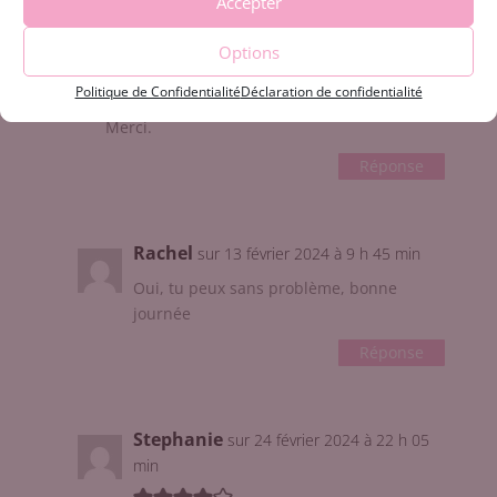
Accepter
Bonjour,
est-ce que je peux remplacer la compote de
Options
pomme par de la banane écrasée ? Même
Politique de Confidentialité
Déclaration de confidentialité
poids ?
Merci.
Réponse
Rachel
sur 13 février 2024 à 9 h 45 min
Oui, tu peux sans problème, bonne
journée
Réponse
Stephanie
sur 24 février 2024 à 22 h 05
min