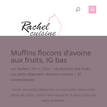
Muffins flocons d’avoine
aux fruits, IG bas
par
Rachel
|
Fév 5, 2024
|
Les desserts aux fruits
,
Les petits déjeuners
,
Recettes sucrées
|
37
commentaires
Varier vos petits déjeuners va vous aider dans votre
perte de poids, mais il faut apporter à votre corps les
bons aliments.