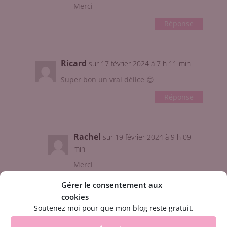
Merci
Réponse
Ricard
sur 17 février 2024 à 7 h 11 min
Super bon un vrai délice 😊
Réponse
Rachel
sur 19 février 2024 à 9 h 09
min
Merci
Réponse
Gérer le consentement aux
cookies
Soutenez moi pour que mon blog reste gratuit.
claudine
sur 12 février 2024 à 17 h 47 min