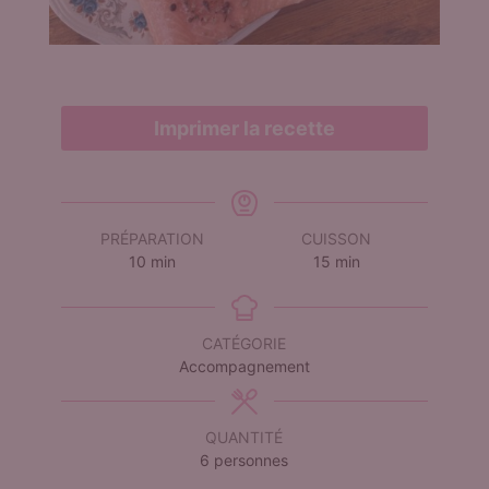
Imprimer la recette
PRÉPARATION
CUISSON
minutes
minutes
10
min
15
min
CATÉGORIE
Accompagnement
QUANTITÉ
6
personnes