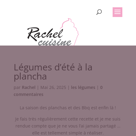
Légumes d’été à la
plancha
par
Rachel
|
Mai 26, 2025
|
les légumes
|
0
commentaires
La saison des planchas et des Bbq est enfin là !
Je fais très régulièrement cette recette et je me suis
rendue compte que je ne vous l’ai jamais partagé …
elle est tellement simple à réaliser.