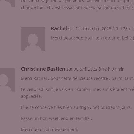
Délicieux 😋 je l’ai fait plusieurs fois avec les fruits que j
chaque fois. Et c’est rassasiant aussi, parfait quand on se
Rachel
sur 11 décembre 2025 à 9 h 28 mi
Merci beaucoup pour ton retour et belle
Christiane Bastien
sur 30 avril 2022 à 12 h 37 min
Merci Rachel , pour cette délicieuse recette , parmi tant 
Le vendredi soir je vais en réunion, mes amis étaient trè
appréciés.
Elle se conserve très bien au frigo , pdt plusieurs jours.
Passe un bon week-end en famille .
Merci pour ton dévouement.