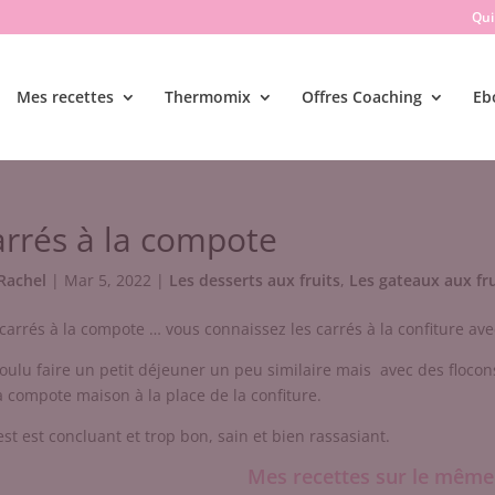
Qui 
Mes recettes
Thermomix
Offres Coaching
Eb
rrés à la compote
Rachel
|
Mar 5, 2022
|
Les desserts aux fruits
,
Les gateaux aux fru
carrés à la compote … vous connaissez les carrés à la confiture avec 
 voulu faire un petit déjeuner un peu similaire mais avec des flocons
a compote maison à la place de la confiture.
est est concluant et trop bon, sain et bien rassasiant.
Mes recettes sur le mêm