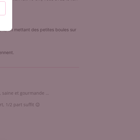
le, en mettant des petites boules sur
ennent.
se, saine et gourmande …
, 1/2 part suffit 😉