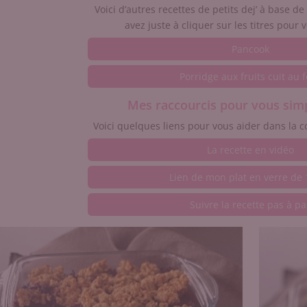
Voici d’autres recettes de petits dej’ à base de
avez juste à cliquer sur les titres pour v
Pancook
Porridge aux fruits cuit au 
Mes raccourcis pour vous simpl
Voici quelques liens pour vous aider dans la c
La recette en vidéo
Lien de mon plat en verre de
Suivre la recette pas à pa