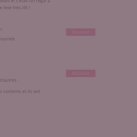
’avais et c’était un régal à
 lève très tôt !
n
Réponse
 journée
Réponse
d’autres .
s contents et ils ont