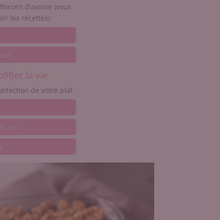
 flocons d’avoine (vous
oir les recettes)
four
ifier la vie
onfection de votre plat
 16 cm
s