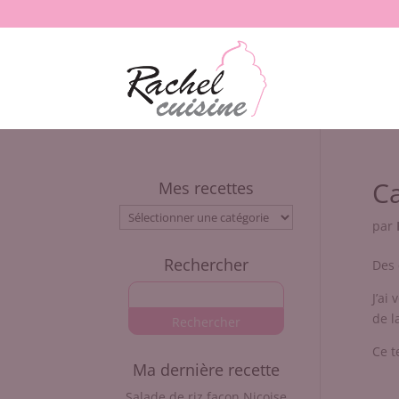
Ca
Mes recettes
Mes
par
recettes
Rechercher
Des 
J’ai
de l
Ce t
Ma dernière recette
Salade de riz façon Niçoise