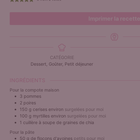
Imprimer la recett
CATÉGORIE
Dessert, Goûter, Petit déjeuner
INGRÉDIENTS
Pour la compote maison
3
pommes
2
poires
150
g
cerises environ
surgelées pour moi
100
g
myrtilles environ
surgelées pour moi
1
cuillère à soupe
de graines de chia
Pour la pâte
50
g
de flocons d'avoines
petits pour moi