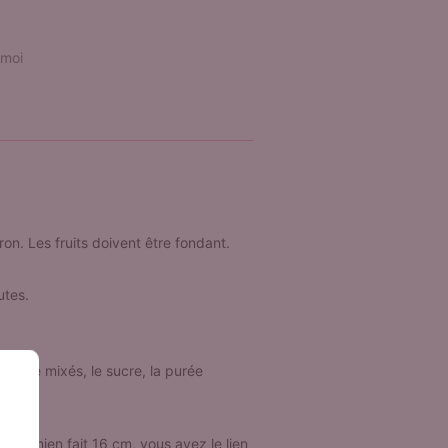
 moi
on. Les fruits doivent être fondant.
utes.
'avoine mixés, le sucre, la purée
r (le mien fait 16 cm, vous avez le lien