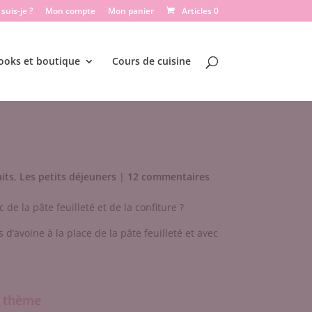
suis-je ?
Mon compte
Mon panier
Articles 0
ooks et boutique
Cours de cuisine
its
,
Les petits déjeuners
|
12 commentaires
de la pâte feuilleté et de la confiture ?
 d’avoine à la place de la pâte feuilleté et avec
e thème