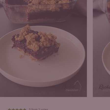
5
from
2
votes