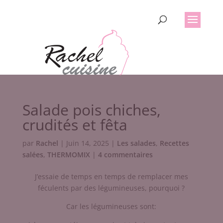
Salade pois chiches,
crudités et fêta
par
Rachel
|
Juin 14, 2025
|
Les salades
,
Recettes
salées
,
THERMOMIX
|
4 commentaires
J’essaie de temps en temps de remplacer mes
féculents par des légumineuses, pourquoi ?
Car les légumineuses sont: