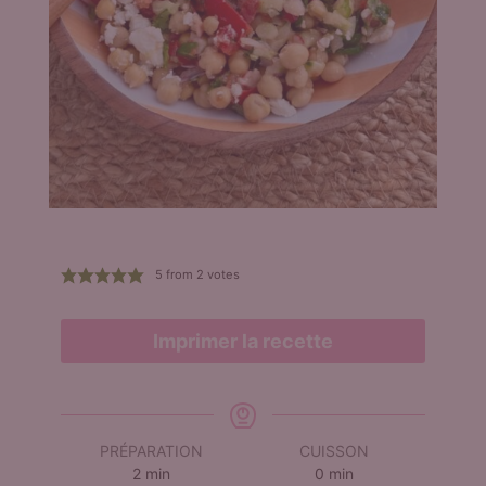
5
from
2
votes
Imprimer la recette
PRÉPARATION
CUISSON
minutes
minutes
2
min
0
min