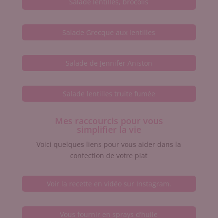
Salade lentilles, brocolis
Salade Grecque aux lentilles
Salade de Jennifer Aniston
Salade lentilles truite fumée
Mes raccourcis pour vous
simplifier la vie
Voici quelques liens pour vous aider dans la
confection de votre plat
Voir la recette en vidéo sur Instagram.
Vous fournir en sprays d’huile