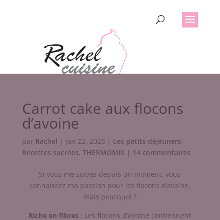
Carrot cake aux flocons
d’avoine
par
Rachel
|
Jan 22, 2025
|
Les petits déjeuners
,
Recettes sucrées
,
THERMOMIX
|
14 commentaires
Si vous me suivez depuis un moment, vous
connaissez ma passion pour les flocons d’avoine,
mais pourquoi ?
Riche en fibres
: Les flocons d’avoine contiennent